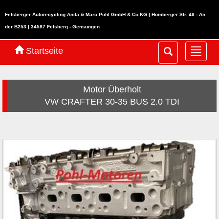
Felsberger Autorecycling Anita & Marc Pohl GmbH & Co.KG | Homberger Str. 49 - An
der B253 | 34587 Felsberg - Gensungen
Startseite
Navig
ein-/
Motor Überholt
VW CRAFTER 30-35 BUS 2.0 TDI