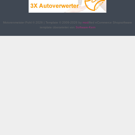
Motorenmeister Pohl © 2026 | Template © 2009-2026 by
mod
ified eCommerce Shopsoftware
template überarteitet von
Software-Kern