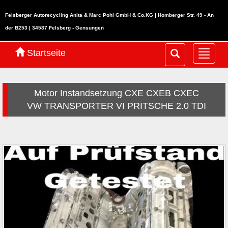
Felsberger Autorecycling Anita & Marc Pohl GmbH & Co.KG | Homberger Str. 49 - An
der B253 | 34587 Felsberg - Gensungen
Startseite
Navig
ein-/
Motor Instandsetzung CXE CXEB CXEC
VW TRANSPORTER VI PRITSCHE 2.0 TDI