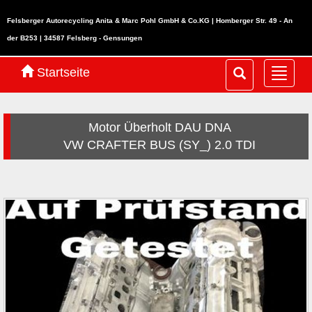
Felsberger Autorecycling Anita & Marc Pohl GmbH & Co.KG | Homberger Str. 49 - An
der B253 | 34587 Felsberg - Gensungen
Startseite
Navig
ein-/
Motor Überholt DAU DNA
VW CRAFTER BUS (SY_) 2.0 TDI