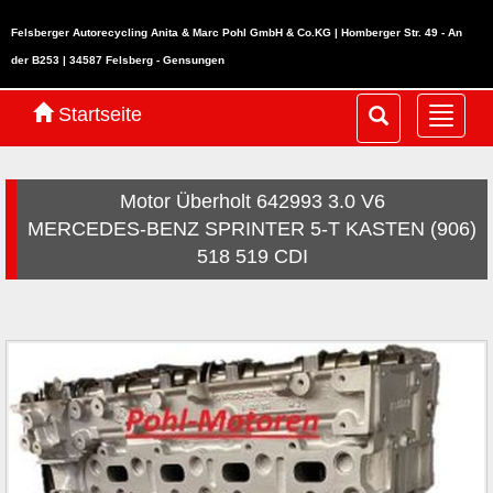
Felsberger Autorecycling Anita & Marc Pohl GmbH & Co.KG | Homberger Str. 49 - An
der B253 | 34587 Felsberg - Gensungen
Startseite
Navig
ein-/
Motor Überholt 642993 3.0 V6
MERCEDES-BENZ SPRINTER 5-T KASTEN (906)
518 519 CDI