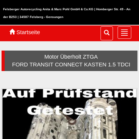
Felsberger Autorecycling Anita & Marc Pohl GmbH & Co.KG | Homberger Str. 49 - An
der B253 | 34587 Felsberg - Gensungen
Startseite
Navig
ein-/
Motor Überholt ZTGA
FORD TRANSIT CONNECT KASTEN 1.5 TDCI