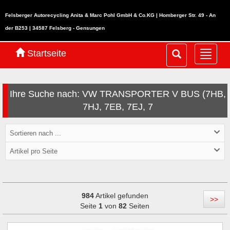
Felsberger Autorecycling Anita & Marc Pohl GmbH & Co.KG | Homberger Str. 49 - An
der B253 | 34587 Felsberg - Gensungen
Startseite
Navig
ein-/
Ihre Suche nach: VW TRANSPORTER V BUS (7HB,
7HJ, 7EB, 7EJ, 7
Sortieren nach ...
Artikel pro Seite
984
Artikel gefunden
>>
Seite
1
von
82
Seiten