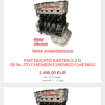
Motor Instandsetzung
FIAT DUCATO KASTEN 2,3 D
OE-Nr.: JTD F1AE0481N F1AE0481D F1AE3481G
2.499,00 EUR
inkl. 19 % MwSt.
Lieferzeit: 1 - 3 Tage