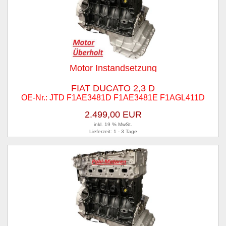
Motor Instandsetzung
FIAT DUCATO 2,3 D
OE-Nr.: JTD F1AE3481D F1AE3481E F1AGL411D
2.499,00 EUR
inkl. 19 % MwSt.
Lieferzeit: 1 - 3 Tage