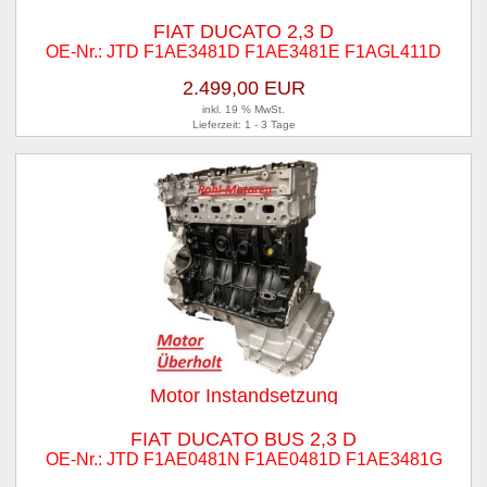
FIAT DUCATO 2,3 D
OE-Nr.: JTD F1AE3481D F1AE3481E F1AGL411D
2.499,00 EUR
inkl. 19 % MwSt.
Lieferzeit: 1 - 3 Tage
Motor Instandsetzung
FIAT DUCATO BUS 2,3 D
OE-Nr.: JTD F1AE0481N F1AE0481D F1AE3481G